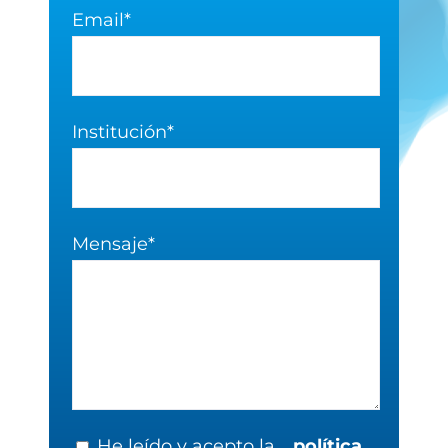
Email*
Institución*
Mensaje*
He leído y acepto la
política