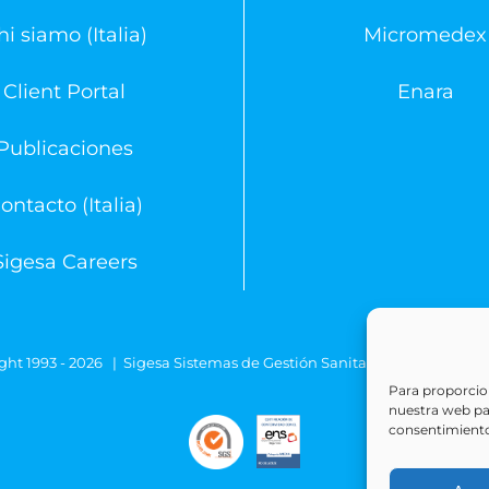
hi siamo (Italia)
Micromedex
Client Portal
Enara
Publicaciones
ontacto (Italia)
Sigesa Careers
ght 1993 -
2026 | Sigesa Sistemas de Gestión Sanitaria | All Rights
Para proporcion
nuestra web para
consentimiento