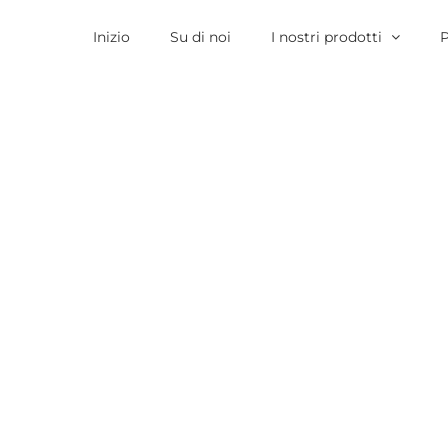
Inizio
Su di noi
I nostri prodotti
P