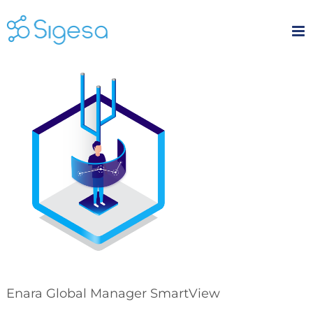
Skip
to
content
Enara Global Manager SmartView