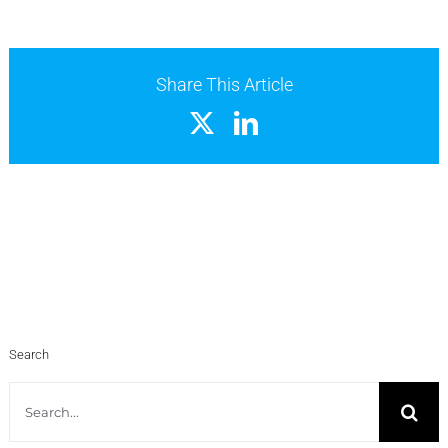
Share This Article
X
LinkedIn
Search
Search
for: