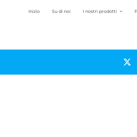
Inizio
Su di noi
I nostri prodotti
P
X