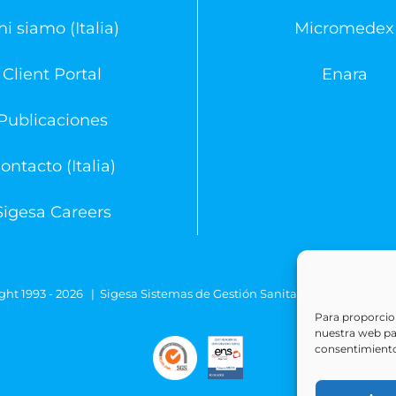
hi siamo (Italia)
Micromedex
Client Portal
Enara
Publicaciones
ontacto (Italia)
Sigesa Careers
ght 1993 -
2026 | Sigesa Sistemas de Gestión Sanitaria | All Rights
Para proporcion
nuestra web para
consentimiento