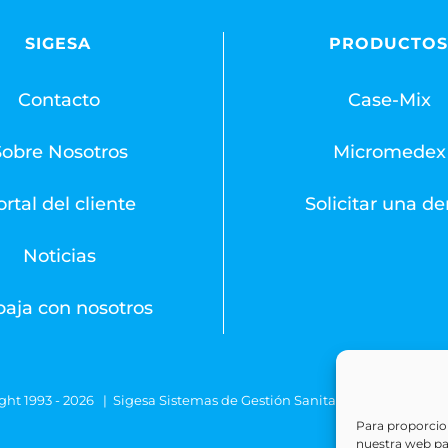
SIGESA
PRODUCTO
Contacto
Case-Mix
Sobre Nosotros
Micromedex
rtal del cliente
Solicitar una d
Noticias
baja con nosotros
ght 1993 -
2026 | Sigesa Sistemas de Gestión Sanitaria | All Rights
Para proporcion
nuestra web para