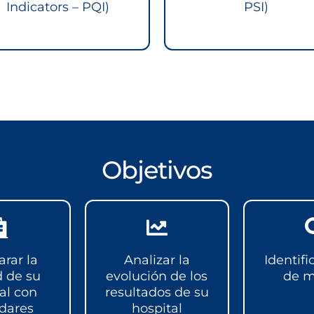
Indicators – PQI)
PSI)
Objetivos
rar la
Analizar la
Identifi
d de su
evolución de los
de m
al con
resultados de su
dares
hospital