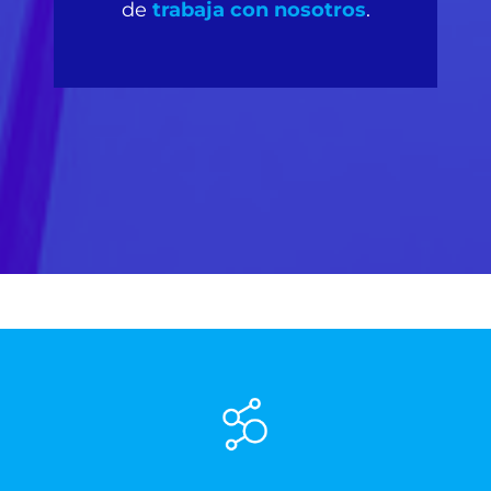
de
trabaja con nosotros
.