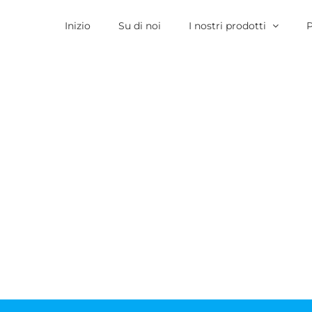
Inizio
Su di noi
I nostri prodotti
P