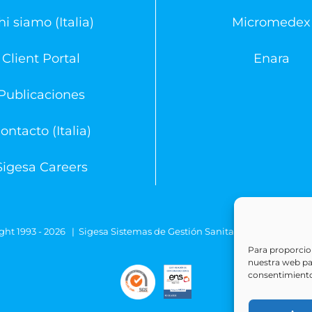
hi siamo (Italia)
Micromedex
Client Portal
Enara
Publicaciones
ontacto (Italia)
Sigesa Careers
ght 1993 -
2026 | Sigesa Sistemas de Gestión Sanitaria | All Rights
Para proporcion
nuestra web para
consentimiento