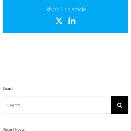
Share This Article
X
LinkedIn
Search
Search
for:
Recent Posts