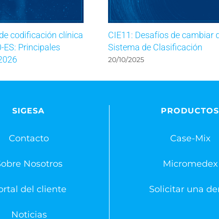
e codificación clínica
CIE11: Desafíos de cambiar 
-ES: Principales
Sistema de Clasificación
2026
20/10/2025
SIGESA
PRODUCTO
Contacto
Case-Mix
Sobre Nosotros
Micromedex
rtal del cliente
Solicitar una d
Noticias