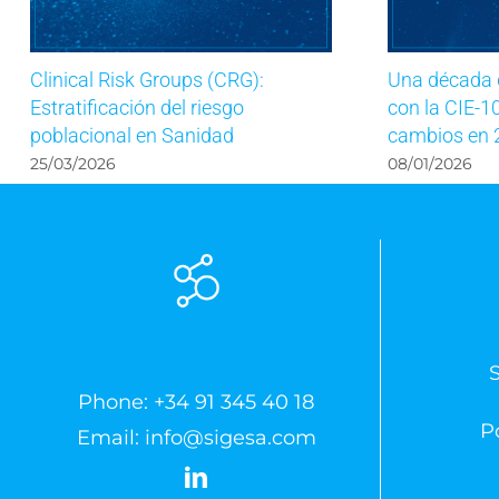
Clinical Risk Groups (CRG):
Una década d
Estratificación del riesgo
con la CIE-10
poblacional en Sanidad
cambios en 
25/03/2026
08/01/2026
Phone:
+34 91 345 40 18
Po
Email:
info@sigesa.com