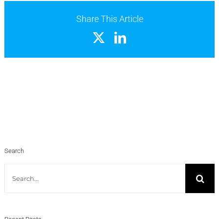
Share This Article
X
LinkedIn
Search
Search
for: