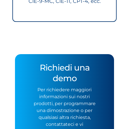
CIE-9-MC, CIE-11, CPT-4, ecc.
Richiedi una
demo
Per richiedere maggiori
informazioni sui nostri
prodotti, per programmare
una dimostrazione o per
qualsiasi altra richiesta,
contattateci e vi