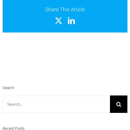
Share This Article
X
LinkedIn
Search
Search
for:
Recent Posts