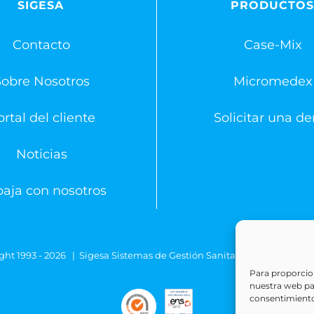
SIGESA
PRODUCTO
Contacto
Case-Mix
Sobre Nosotros
Micromedex
rtal del cliente
Solicitar una d
Noticias
baja con nosotros
ght 1993 -
2026 | Sigesa Sistemas de Gestión Sanitaria | All Rights
Para proporcion
nuestra web para
consentimiento