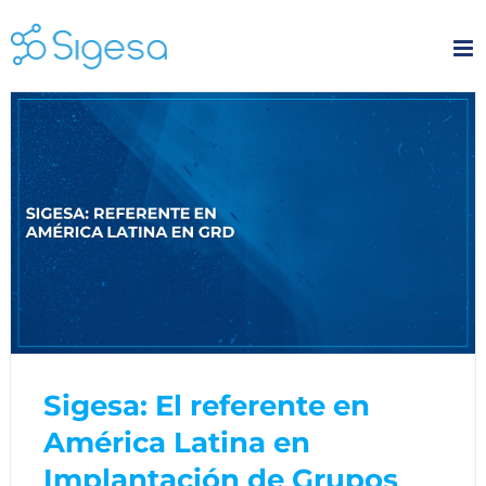
Skip
to
content
Sigesa: El referente en
América Latina en
Implantación de Grupos