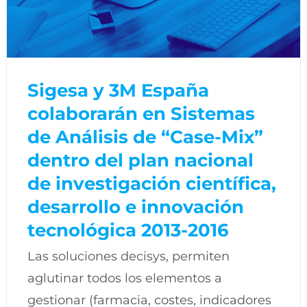
Sigesa y 3M España
colaborarán en Sistemas
de Análisis de “Case-Mix”
dentro del plan nacional
de investigación científica,
desarrollo e innovación
tecnológica 2013-2016
Las soluciones decisys, permiten
aglutinar todos los elementos a
gestionar (farmacia, costes, indicadores