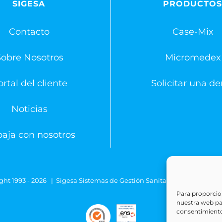
SIGESA
PRODUCTO
Contacto
Case-Mix
Sobre Nosotros
Micromedex
rtal del cliente
Solicitar una d
Noticias
baja con nosotros
ght 1993 -
2026 | Sigesa Sistemas de Gestión Sanitaria | All Rights
Para proporcion
nuestra web para
consentimiento