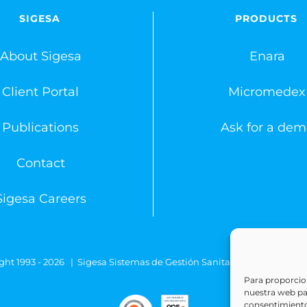
SIGESA
PRODUCTS
About Sigesa
Enara
Client Portal
Micromedex
Publications
Ask for a dem
Contact
Sigesa Careers
ght 1993 -
2026 | Sigesa Sistemas de Gestión Sanitaria | All Rights
Para proporcion
nuestra web para
consentimiento