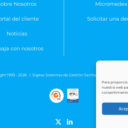
Sobre Nosotros
Micromedex
rtal del cliente
Solicitar una d
Noticias
baja con nosotros
ght 1993 -
2026 | Sigesa Sistemas de Gestión Sanitaria | All Rights
Para proporcion
nuestra web para
consentimiento
Acep
X
LinkedIn