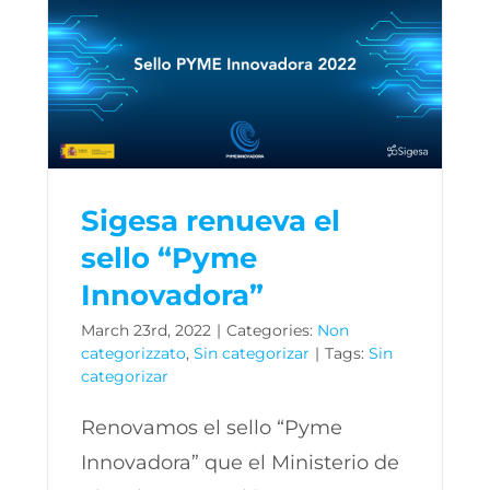
Sigesa renueva el
sello “Pyme
Innovadora”
March 23rd, 2022
|
Categories:
Non
categorizzato
,
Sin categorizar
|
Tags:
Sin
categorizar
Renovamos el sello “Pyme
Innovadora” que el Ministerio de