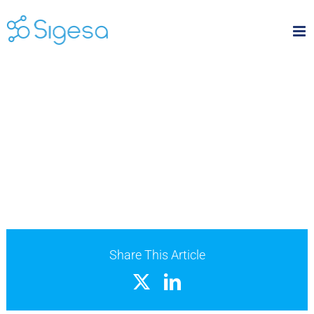
Skip
to
content
Share This Article
X
LinkedIn