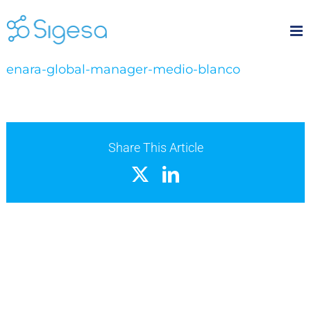
Skip
to
content
enara-global-manager-medio-blanco
Share This Article
X
LinkedIn