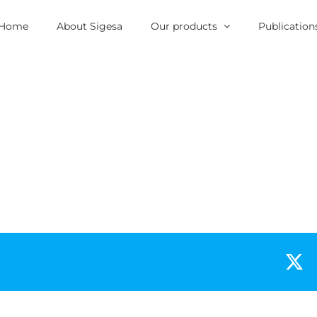
Home
About Sigesa
Our products
Publication
X