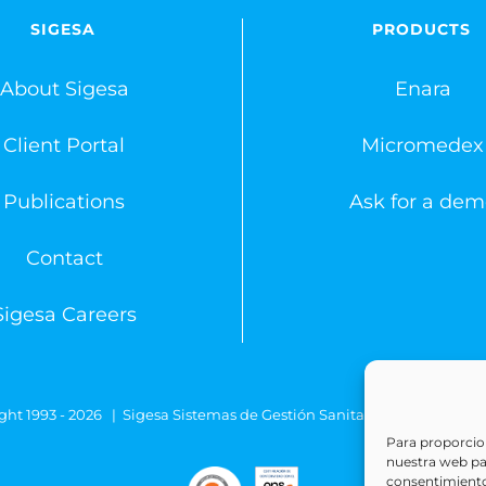
SIGESA
PRODUCTS
About Sigesa
Enara
Client Portal
Micromedex
Publications
Ask for a dem
Contact
Sigesa Careers
ght 1993 -
2026 | Sigesa Sistemas de Gestión Sanitaria | All Rights
Para proporcion
nuestra web para
consentimiento