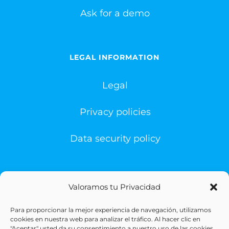
Ask for a demo
LEGAL INFORMATION
Legal
Privacy policies
Data security policy
Valoramos tu Privacidad
Para proporcionar la mejor experiencia de navegación, utilizamos
© Copyright 1993 -
2026 | Sigesa Sistemas de Gestión
cookies en nuestra web para analizar el tráfico. Al hacer clic en
Sanitaria | All Rights Reserved
"Aceptar" usted da su consentimiento a nuestro uso de las cookies.