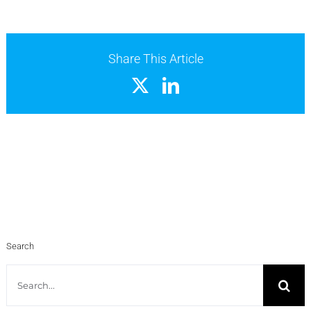
Share This Article
X
LinkedIn
Search
Search
for: