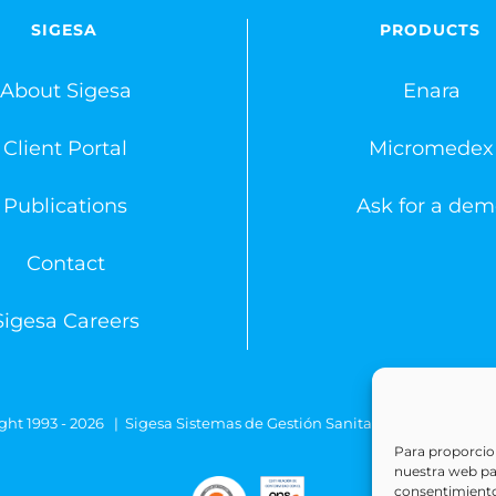
SIGESA
PRODUCTS
About Sigesa
Enara
Client Portal
Micromedex
Publications
Ask for a dem
Contact
Sigesa Careers
ght 1993 -
2026 | Sigesa Sistemas de Gestión Sanitaria | All Rights
Para proporcion
nuestra web para
consentimiento